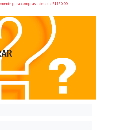
somente para compras acima de R$150,00
RAR