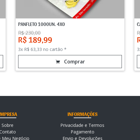
PANFLETO 1000UN. 4X0
C
R$ 230,00
R
R$ 189,99
3x R$ 63,33 no cartão *
3
Comprar
EMPRESA
INFORMAÇÕES
Sobre
Privacidade e Termos
Contato
Pagamento
e Meu Negócio
Envio e Devoluções